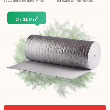
Ваша цена не изменится
Выгодно для оптовиков
2
От
₽ м
21