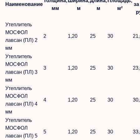
Толщина,
Ширина,
Длина,
Площадь,
Наименование
за
мм
м
м
м²
р
Утеплитель
МОСФОЛ
2
1,20
25
30
21
лавсан (ПЛ) 2
мм
Утеплитель
МОСФОЛ
3
1,20
25
30
23
лавсан (ПЛ) 3
мм
Утеплитель
МОСФОЛ
4
1,20
25
30
30
лавсан (ПЛ) 4
мм
Утеплитель
МОСФОЛ
5
1,20
25
30
33
лавсан (ПЛ) 5